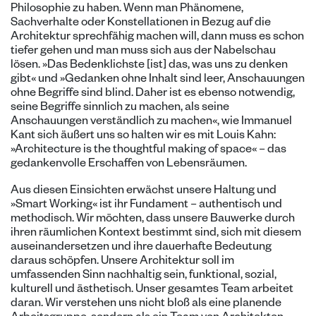
Philosophie zu haben. Wenn man Phänomene,
Sachverhalte oder Konstellationen in Bezug auf die
Architektur sprechfähig machen will, dann muss es schon
tiefer gehen und man muss sich aus der Nabelschau
lösen. »Das Bedenklichste [ist] das, was uns zu denken
gibt« und »Gedanken ohne Inhalt sind leer, Anschauungen
ohne Begriffe sind blind. Daher ist es ebenso notwendig,
seine Begriffe sinnlich zu machen, als seine
Anschauungen verständlich zu machen«, wie Immanuel
Kant sich äußert uns so halten wir es mit Louis Kahn:
»Architecture is the thoughtful making of space« – das
gedankenvolle Erschaffen von Lebensräumen.
Aus diesen Einsichten erwächst unsere Haltung und
»Smart Working« ist ihr Fundament – authentisch und
methodisch. Wir möchten, dass unsere Bauwerke durch
ihren räumlichen Kontext bestimmt sind, sich mit diesem
auseinandersetzen und ihre dauerhafte Bedeutung
daraus schöpfen. Unsere Architektur soll im
umfassenden Sinn nachhaltig sein, funktional, sozial,
kulturell und ästhetisch. Unser gesamtes Team arbeitet
daran. Wir verstehen uns nicht bloß als eine planende