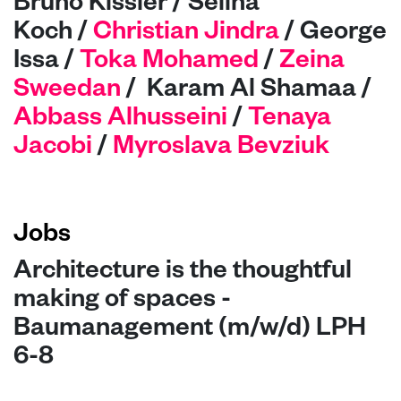
Bruno Kissler / Selina
Koch
/
Christian Jindra
/ George
Issa /
Toka Mohamed
/
Zeina
Sweedan
/ Karam Al Shamaa /
Abbass Alhusseini
/
Tenaya
Jacobi
/
Myroslava Bevziuk
Jobs
Architecture is the thoughtful
making of spaces -
Baumanagement (m/w/d) LPH
6-8