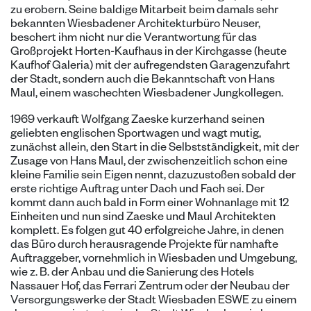
zu erobern. Seine baldige Mitarbeit beim damals sehr
bekannten Wiesbadener Architekturbüro Neuser,
beschert ihm nicht nur die Verantwortung für das
Großprojekt Horten-Kaufhaus in der Kirchgasse (heute
Kaufhof Galeria) mit der aufregendsten Garagenzufahrt
der Stadt, sondern auch die Bekanntschaft von Hans
Maul, einem waschechten Wiesbadener Jungkollegen.
1969 verkauft Wolfgang Zaeske kurzerhand seinen
geliebten englischen Sportwagen und wagt mutig,
zunächst allein, den Start in die Selbstständigkeit, mit der
Zusage von Hans Maul, der zwischenzeitlich schon eine
kleine Familie sein Eigen nennt, dazuzustoßen sobald der
erste richtige Auftrag unter Dach und Fach sei. Der
kommt dann auch bald in Form einer Wohnanlage mit 12
Einheiten und nun sind Zaeske und Maul Architekten
komplett. Es folgen gut 40 erfolgreiche Jahre, in denen
das Büro durch herausragende Projekte für namhafte
Auftraggeber, vornehmlich in Wiesbaden und Umgebung,
wie z. B. der Anbau und die Sanierung des Hotels
Nassauer Hof, das Ferrari Zentrum oder der Neubau der
Versorgungswerke der Stadt Wiesbaden ESWE zu einem