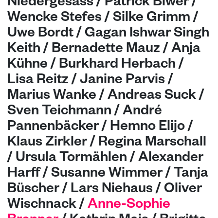
Niedergesäss / Patrick Biwer /
Wencke Stefes / Silke Grimm /
Uwe Bordt / Gagan Ishwar Singh
Keith
/ Bernadette Mauz / Anja
Kühne / Burkhard Herbach /
Lisa Reitz / Janine Parvis /
Marius Wanke / Andreas Suck
/
Sven Teichmann / André
Pannenbäcker / Hemno Elijo
/
Klaus Zirkler / Regina Marschall
/ Ursula Tormählen / Alexander
Harff / Susanne Wimmer / Tanja
Büscher / Lars Niehaus / Oliver
Wischnack /
Anne-Sophie