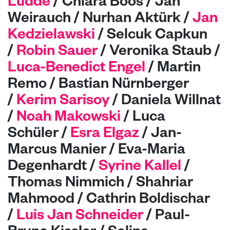
Lüdde
/ Chiara Boos / Jan
Weirauch / Nurhan Aktürk /
Jan
Kedzielawski
/
Selcuk Capkun
/
Robin Sauer
/ Veronika Staub
/
Luca-Benedict Engel
/
Martin
Remo / Bastian Nürnberger
/
Kerim Sarisoy
/
Daniela Willnat
/
Noah Makowski
/ Luca
Schüler /
Esra Elgaz
/ Jan-
Marcus Manier / Eva-Maria
Degenhardt /
Syrine Kallel
/
Thomas Nimmich / Shahriar
Mahmood / Cathrin Boldischar
/
Luis Jan Schneider
/ Paul-