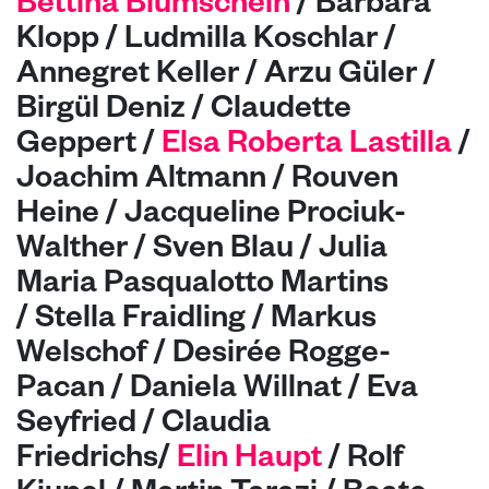
Bettina Blumschein
/
Barbara
Klopp / Ludmilla Koschlar /
Annegret Keller / Arzu Güler /
Birgül Deniz / Claudette
Geppert /
Elsa Roberta Lastilla
/
Joachim Altmann / Rouven
Heine / Jacqueline Prociuk-
Walther / Sven Blau / Julia
Maria Pasqualotto Martins
/
Stella Fraidling / Markus
Welschof / Desirée Rogge-
Pacan / Daniela Willnat / Eva
Seyfried / Claudia
Friedrichs/
Elin Haupt
/ Rolf