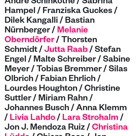
André Schinköthe / Sabrina
Hampel / Franziska Guckes /
Dilek Kangalli / Bastian
Nürnberger /
Melanie
Oberndörfer
/ Thorsten
Schmidt /
Jutta Raab
/ Stefan
Engel / Malte Schreiber / Sabine
Meyer / Tobias Bremmer / Silas
Olbrich
/
Fabian Ehrlich /
Lourdes Houghton
/
Christine
Suttler / Miriam Rahn /
Johannes Busch / Anna Klemm
/
Livia Lahdo
/
Lara Strohalm
/
Jon J. Mendoza Ruiz /
Christina