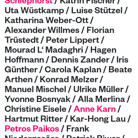
Schlephorst
/ Katrin Fischer /
Uta Wüstkamp
/ Luise Stützel /
Katharina Weber-Ott /
Alexander Willmes / Florian
Trüstedt / Peter Lippert /
Mourad L‘ Madaghri / Hagen
Hoffmann / Dennis Zander / Iris
Günther / Carola Kaplan / Beate
Arthen / Konrad Melzer /
Manuel Mischel / Ulrike Müller /
Yvonne Bosnyak / Alla Merlina /
Christine Eisele /
Anne Karn
/
Hartmut Ritter / Kar-Hong Lau /
Petros Paikos
/ Frank